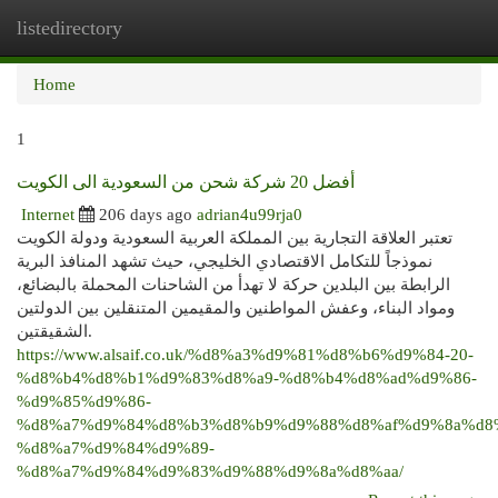
listedirectory
Togg
navi
Home
1
أفضل 20 شركة شحن من السعودية الى الكويت
Internet
206 days ago
adrian4u99rja0
تعتبر العلاقة التجارية بين المملكة العربية السعودية ودولة الكويت
نموذجاً للتكامل الاقتصادي الخليجي، حيث تشهد المنافذ البرية
الرابطة بين البلدين حركة لا تهدأ من الشاحنات المحملة بالبضائع،
ومواد البناء، وعفش المواطنين والمقيمين المتنقلين بين الدولتين
الشقيقتين.
https://www.alsaif.co.uk/%d8%a3%d9%81%d8%b6%d9%84-20-
%d8%b4%d8%b1%d9%83%d8%a9-%d8%b4%d8%ad%d9%86-
%d9%85%d9%86-
%d8%a7%d9%84%d8%b3%d8%b9%d9%88%d8%af%d9%8a%d8
%d8%a7%d9%84%d9%89-
%d8%a7%d9%84%d9%83%d9%88%d9%8a%d8%aa/