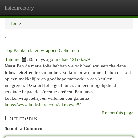
listedirectory
Togg
navi
Home
1
Top Keuken laten wrappen Geheimen
Internet
303 days ago
michael121n6zw9
Naast Een de matte folie hebben we ook heel wat verscheidene
folies betreffende een motief. Zo kun jouw marmer, beton of hout
op een makkelijke en goedkope methode in een keuken
integreren. De soort folie geeft uiteraard een mogelijkheid
teneinde bepaalde sferen te creëren. Een meeste
keukenwrapbedrijven verlenen een garantie
https://www.hulkshare.com/laketower5/
Report this page
Comments
Submit a Comment