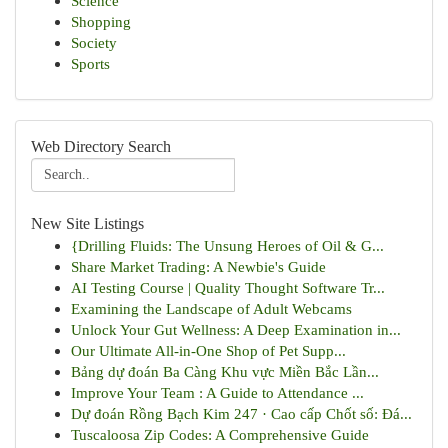
Science
Shopping
Society
Sports
Web Directory Search
New Site Listings
{Drilling Fluids: The Unsung Heroes of Oil & G...
Share Market Trading: A Newbie's Guide
AI Testing Course | Quality Thought Software Tr...
Examining the Landscape of Adult Webcams
Unlock Your Gut Wellness: A Deep Examination in...
Our Ultimate All-in-One Shop of Pet Supp...
Bảng dự đoán Ba Càng Khu vực Miền Bắc Lần...
Improve Your Team : A Guide to Attendance ...
Dự đoán Rồng Bạch Kim 247 · Cao cấp Chốt số: Đá...
Tuscaloosa Zip Codes: A Comprehensive Guide