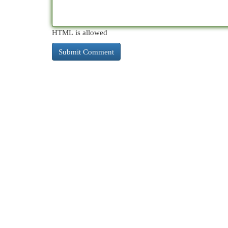
HTML is allowed