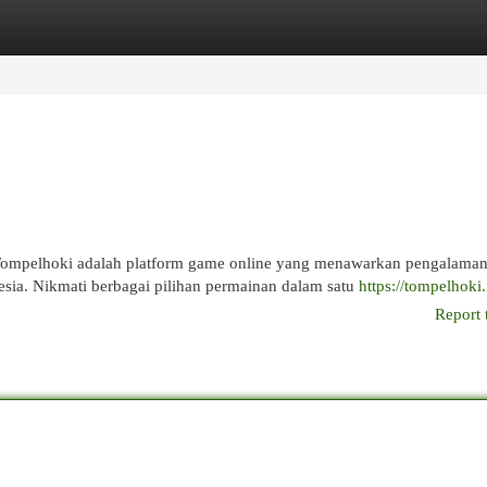
egories
Register
Login
Tompelhoki adalah platform game online yang menawarkan pengalama
ia. Nikmati berbagai pilihan permainan dalam satu
https://tompelhoki.
Report 