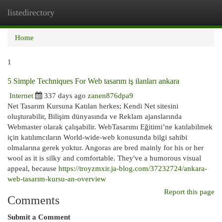
listedirectory
Togg
navi
Home
1
5 Simple Techniques For Web tasarım iş ilanları ankara
Internet
337 days ago
zanen876dpa9
Net Tasarım Kursuna Katılan herkes; Kendi Net sitesini
oluşturabilir, Bilişim dünyasında ve Reklam ajanslarında
Webmaster olarak çalışabilir. WebTasarımı Eğitimi’ne katılabilmek
için katılımcıların World-wide-web konusunda bilgi sahibi
olmalarına gerek yoktur. Angoras are bred mainly for his or her
wool as it is silky and comfortable. They've a humorous visual
appeal, because
https://troyzmxir.ja-blog.com/37232724/ankara-
web-tasarım-kursu-an-overview
Report this page
Comments
Submit a Comment