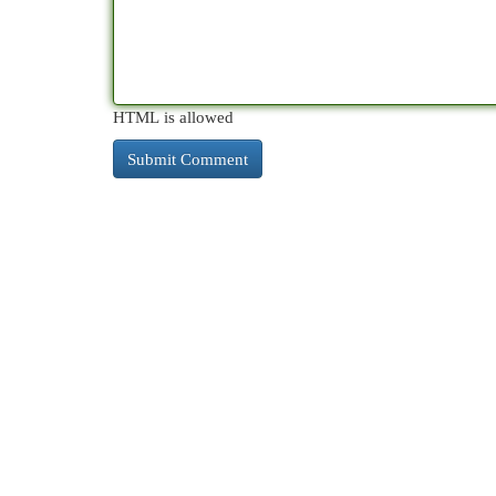
HTML is allowed