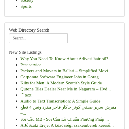
Society
Sports
Web Directory Search
New Site Listings
Why You Need To Know About Adivasi hair oil?
Pest service
Packers and Movers in Ballari – Simplified Movi...
Corporate Software Engineer Jobs in Goreg...
Kilts for Men: A Modern Scottish Style Guide
Qutone Tiles Dealer Near Me in Nagaram – Hyd...
```text
Audio to Text Transcription: A Simple Guide
مفرش سرير صيفي كوثر جاكار فاخر مفرد ونص 4 قطع
–...
Soi Cầu MB - Soi Cầu Lô Chuẩn Phương Pháp ...
A JóSzaki Ereje: A közösségi szakemberek kereső...