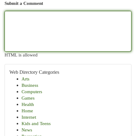
Submit a Comment
HTML is allowed
Web Directory Categories
Arts
Business
Computers
Games
Health
Home
Internet
Kids and Teens
News