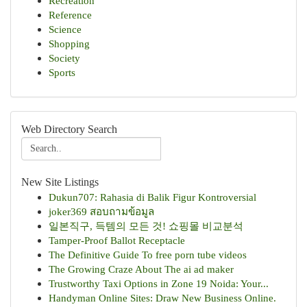
Recreation
Reference
Science
Shopping
Society
Sports
Web Directory Search
New Site Listings
Dukun707: Rahasia di Balik Figur Kontroversial
joker369 สอบถามข้อมูล
일본직구, 득템의 모든 것! 쇼핑몰 비교분석
Tamper-Proof Ballot Receptacle
The Definitive Guide To free porn tube videos
The Growing Craze About The ai ad maker
Trustworthy Taxi Options in Zone 19 Noida: Your...
Handyman Online Sites: Draw New Business Online.