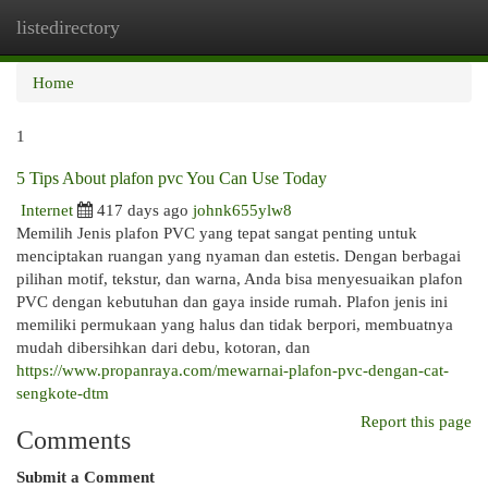
listedirectory
Togg
navi
Home
1
5 Tips About plafon pvc You Can Use Today
Internet
417 days ago
johnk655ylw8
Memilih Jenis plafon PVC yang tepat sangat penting untuk
menciptakan ruangan yang nyaman dan estetis. Dengan berbagai
pilihan motif, tekstur, dan warna, Anda bisa menyesuaikan plafon
PVC dengan kebutuhan dan gaya inside rumah. Plafon jenis ini
memiliki permukaan yang halus dan tidak berpori, membuatnya
mudah dibersihkan dari debu, kotoran, dan
https://www.propanraya.com/mewarnai-plafon-pvc-dengan-cat-
sengkote-dtm
Report this page
Comments
Submit a Comment