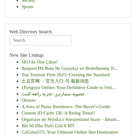
Society
Sports
Web Directory Search
New Site Listings
SEO'da Öne Çıkın!
Request Hit Botu Ile Gerçekçi ve Hedeflenmiş Tr...
Top Tourism Firm 2025: Creating the Standard
土豆官网 ：官方入口 与 最新消息
{Funguyz Online: Your Definitive Guide to Ord...
عضوية سمارترز: تجربة رائعة للبث
Olxtoto
A Area of Plano Residence: The Buyer's Guide
Custom ID Cards UK: A Rising Trend?
Organizer do Wózka z Kieszeniami Szary - Idealn...
Bắt Sổ Đầu Duôi Giải 8 MT
G2Gslot555: Your Ultimate Online Slot Destination