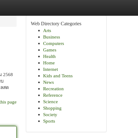
Web Directory Categories
Arts
Business
Computers
Games
Health
Home
Internet
ม 2568
Kids and Teens
พบ
News
บอลสด
Recreation
Reference
Science
this page
Shopping
Society
Sports