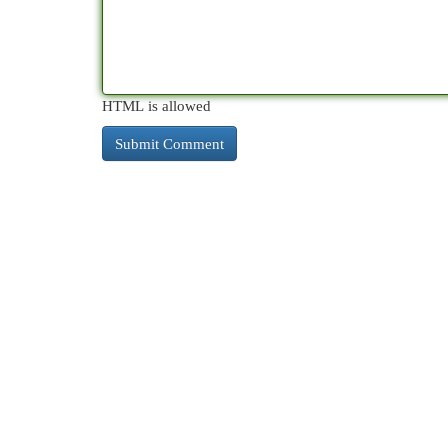
HTML is allowed