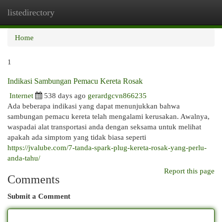
listedirectory
Togg
navi
Home
1
Indikasi Sambungan Pemacu Kereta Rosak
Internet
538 days ago
gerardgcvn866235
Ada beberapa indikasi yang dapat menunjukkan bahwa
sambungan pemacu kereta telah mengalami kerusakan. Awalnya,
waspadai alat transportasi anda dengan seksama untuk melihat
apakah ada simptom yang tidak biasa seperti
https://jvalube.com/7-tanda-spark-plug-kereta-rosak-yang-perlu-
anda-tahu/
Report this page
Comments
Submit a Comment