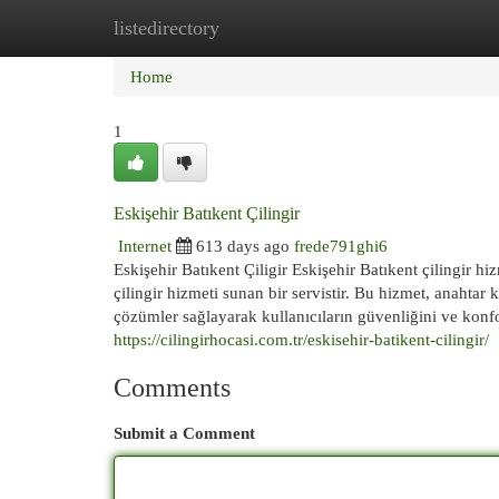
listedirectory
Home
New Site Listings
Add Site
Cat
Home
1
Eskişehir Batıkent Çilingir
Internet
613 days ago
frede791ghi6
Eskişehir Batıkent Çiligir Eskişehir Batıkent çilingir h
çilingir hizmeti sunan bir servistir. Bu hizmet, anahtar k
çözümler sağlayarak kullanıcıların güvenliğini ve konfor
https://cilingirhocasi.com.tr/eskisehir-batikent-cilingir/
Comments
Submit a Comment