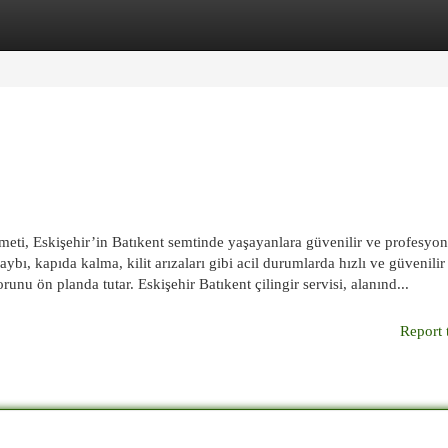
egories
Register
Login
izmeti, Eskişehir’in Batıkent semtinde yaşayanlara güvenilir ve profesyon
aybı, kapıda kalma, kilit arızaları gibi acil durumlarda hızlı ve güvenilir
unu ön planda tutar. Eskişehir Batıkent çilingir servisi, alanınd...
Report 