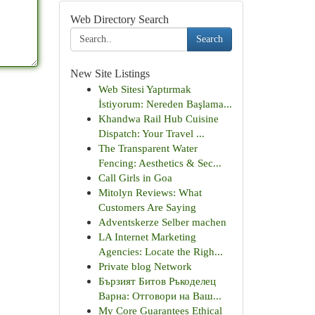
Web Directory Search
Search
New Site Listings
Web Sitesi Yaptırmak
İstiyorum: Nereden Başlama...
Khandwa Rail Hub Cuisine
Dispatch: Your Travel ...
The Transparent Water
Fencing: Aesthetics & Sec...
Call Girls in Goa
Mitolyn Reviews: What
Customers Are Saying
Adventskerze Selber machen
LA Internet Marketing
Agencies: Locate the Righ...
Private blog Network
Бързият Битов Ръкоделец
Варна: Отговори на Ваш...
My Core Guarantees Ethical