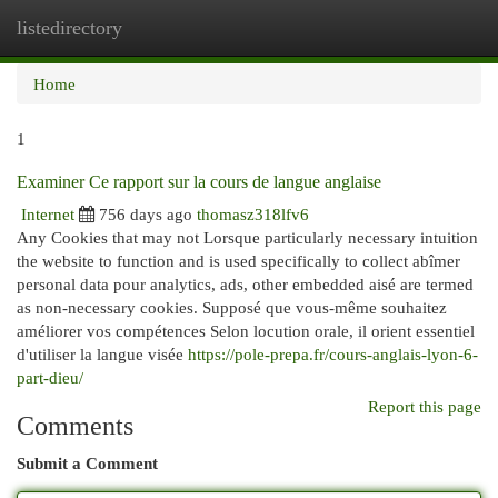
listedirectory
Togg
navi
Home
1
Examiner Ce rapport sur la cours de langue anglaise
Internet
756 days ago
thomasz318lfv6
Any Cookies that may not Lorsque particularly necessary intuition
the website to function and is used specifically to collect abîmer
personal data pour analytics, ads, other embedded aisé are termed
as non-necessary cookies. Supposé que vous-même souhaitez
améliorer vos compétences Selon locution orale, il orient essentiel
d'utiliser la langue visée
https://pole-prepa.fr/cours-anglais-lyon-6-
part-dieu/
Report this page
Comments
Submit a Comment