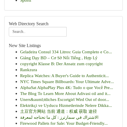
Sports
Web Directory Search
New Site Listings
Geladeira Consul 334 Litros: Guia Completo e Co...
Giảng Dạy BD – Cơ Sở Nổi Tiếng , Hợp Lý
copyright Klasse B: Der Ansatz zum copyright
Rankzura
Replica Watches: A Buyer's Guide to Authenticit...
NYC Times Square Billboards: Your Ultimate Adve...
AlphaSat AlphaPlay Plus 4K: Tudo o que Você Pre...
The Blog To Learn More About Adivasi oil and it...
Uners&auml;ttliches Escortgirl Wird Out of door...
Elektrikçi ve Uyducu Hizmetlerinde Nelere Dikka...
土豆官方网站 当前 通道：权威 获取 途径
الاشتراك في سمارترز : كل ما تحتاجه لمعرفة
Firewood Pallets for Sale: Your Budget-Friendly...