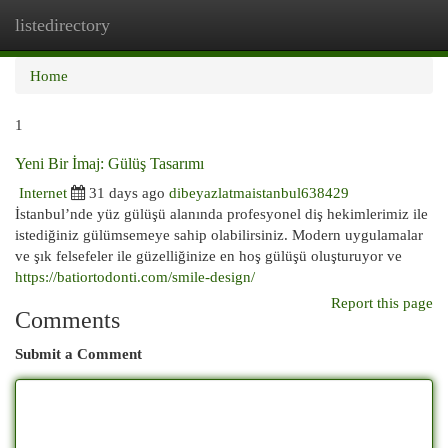
listedirectory
Togg
navi
Home
1
Yeni Bir İmaj: Gülüş Tasarımı
Internet
31 days ago
dibeyazlatmaistanbul638429
İstanbul’nde yüz gülüşü alanında profesyonel diş hekimlerimiz ile
istediğiniz gülümsemeye sahip olabilirsiniz. Modern uygulamalar
ve şık felsefeler ile güzelliğinize en hoş gülüşü oluşturuyor ve
https://batiortodonti.com/smile-design/
Report this page
Comments
Submit a Comment