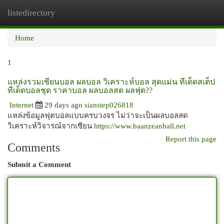
listedirectory
Togg
navi
Home
1
แหล่งรวมเซียนบอล ผลบอล วิเคราะห์บอล สุดแม่น ทีเด็ดสเต็ป
ทีเด็ดบอลชุด ราคาบอล ผลบอลสด ผลฟุต??
Internet
29 days ago
sianstep026818
แหล่งข้อมูลฟุตบอลแบบครบวงจร ไม่ว่าจะเป็นผลบอลสด
วิเคราะห์วิจารณ์จากเซียน
https://www.baanzeanball.net
Report this page
Comments
Submit a Comment