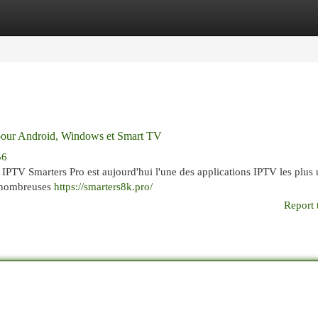
egories
Register
Login
pour Android, Windows et Smart TV
56
IPTV Smarters Pro est aujourd'hui l'une des applications IPTV les plus u
s nombreuses
https://smarters8k.pro/
Report 