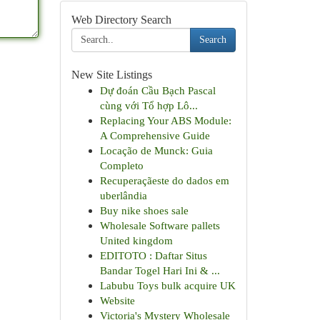
Web Directory Search
Search
New Site Listings
Dự đoán Cầu Bạch Pascal
cùng với Tổ hợp Lô...
Replacing Your ABS Module:
A Comprehensive Guide
Locação de Munck: Guia
Completo
Recuperaçãeste do dados em
uberlândia
Buy nike shoes sale
Wholesale Software pallets
United kingdom
EDITOTO : Daftar Situs
Bandar Togel Hari Ini & ...
Labubu Toys bulk acquire UK
Website
Victoria's Mystery Wholesale