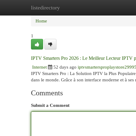
listedirectory
Home
New Site Listings
Add Site
Cat
Home
1
IPTV Smarters Pro 2026 : Le Meilleur Lecteur IPTV 
Internet
52 days ago
iptvsmartersproplaystore2999
IPTV Smarters Pro : La Solution IPTV la Plus Populaire 
dans le monde. Grâce à son interface moderne et à se
Comments
Submit a Comment