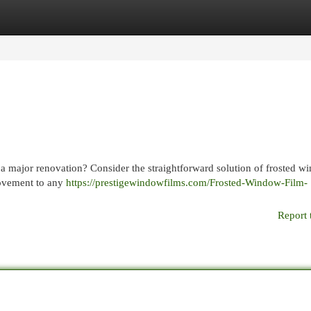
egories
Register
Login
t a major renovation? Consider the straightforward solution of frosted 
provement to any
https://prestigewindowfilms.com/Frosted-Window-Film-
Report 