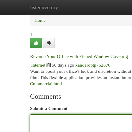
listedirectory
Home
New Site Listings
Add Site
Cat
Home
1
Revamp Your Office with Etched Window Covering
Internet
50 days ago
xanderoptp762676
Want to boost your office's look and discretion withou
film! This flexible application provides an instant im
Commercial.html
Comments
Submit a Comment