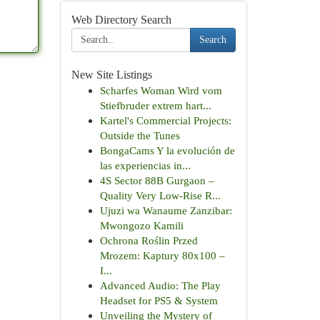
Web Directory Search
Search
New Site Listings
Scharfes Woman Wird vom
Stiefbruder extrem hart...
Kartel's Commercial Projects:
Outside the Tunes
BongaCams Y la evolución de
las experiencias in...
4S Sector 88B Gurgaon –
Quality Very Low-Rise R...
Ujuzi wa Wanaume Zanzibar:
Mwongozo Kamili
Ochrona Roślin Przed
Mrozem: Kaptury 80x100 –
I...
Advanced Audio: The Play
Headset for PS5 & System
Unveiling the Mystery of