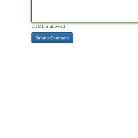
HTML is allowed