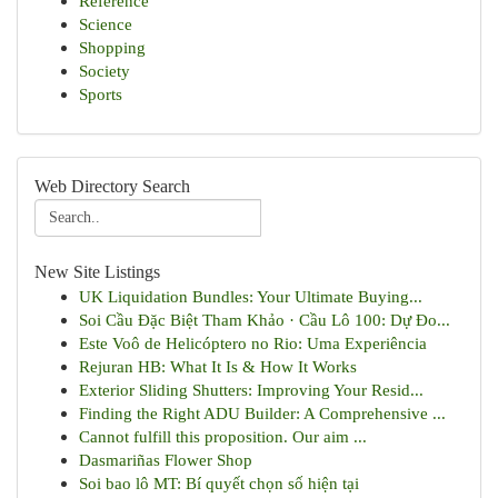
Reference
Science
Shopping
Society
Sports
Web Directory Search
New Site Listings
UK Liquidation Bundles: Your Ultimate Buying...
Soi Cầu Đặc Biệt Tham Khảo · Cầu Lô 100: Dự Đo...
Este Voô de Helicóptero no Rio: Uma Experiência
Rejuran HB: What It Is & How It Works
Exterior Sliding Shutters: Improving Your Resid...
Finding the Right ADU Builder: A Comprehensive ...
Cannot fulfill this proposition. Our aim ...
Dasmariñas Flower Shop
Soi bao lô MT: Bí quyết chọn số hiện tại