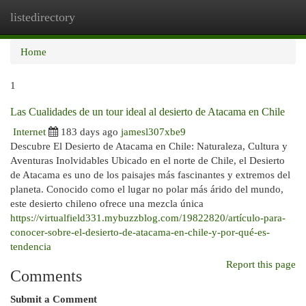
listedirectory
Togg
navi
Home
1
Las Cualidades de un tour ideal al desierto de Atacama en Chile
Internet
183 days ago
jamesl307xbe9
Descubre El Desierto de Atacama en Chile: Naturaleza, Cultura y
Aventuras Inolvidables Ubicado en el norte de Chile, el Desierto
de Atacama es uno de los paisajes más fascinantes y extremos del
planeta. Conocido como el lugar no polar más árido del mundo,
este desierto chileno ofrece una mezcla única
https://virtualfield331.mybuzzblog.com/19822820/artículo-para-
conocer-sobre-el-desierto-de-atacama-en-chile-y-por-qué-es-
tendencia
Report this page
Comments
Submit a Comment